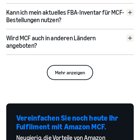
Über Fulfilment by Amazon (FBA)
Kann ich mein aktuelles FBA-Inventar für MCF-
Bestellungen nutzen?
Wird MCF auch in anderen Ländern
angeboten?
Australien
Kanada
Frankreich
Italien
Japan
Mexiko
Spanien
Vereinigten Königreich
USA
Mehr anzeigen
Vereinfachen Sie noch heute Ihr
Fulfilment mit Amazon MCF.
Neugierig, die Vorteile von Amazon