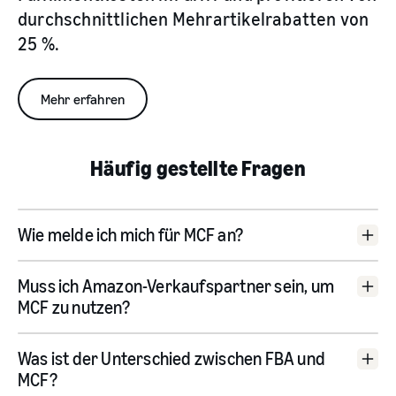
durchschnittlichen Mehrartikelrabatten von
25 %.
Mehr erfahren
Häufig gestellte Fragen
Wie melde ich mich für MCF an?
kontaktieren Sie uns
Muss ich Amazon-Verkaufspartner sein, um
hier
MCF zu nutzen?
Was ist der Unterschied zwischen FBA und
hier für MCF anmelden
MCF?