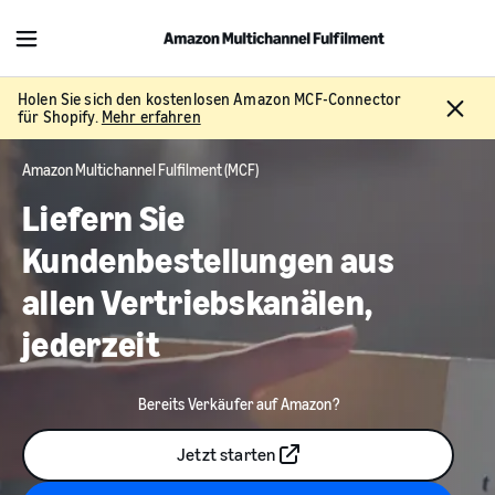
M
e
n
Holen Sie sich den kostenlosen Amazon MCF-Connector
C
u
für Shopify.
Mehr erfahren
l
o
Amazon Multichannel Fulfilment (MCF)
s
e
Liefern Sie
Kundenbestellungen aus
allen Vertriebskanälen,
jederzeit
Bereits Verkäufer auf Amazon?
Jetzt starten